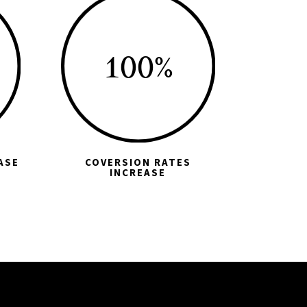
100
%
ASE
COVERSION RATES
INCREASE