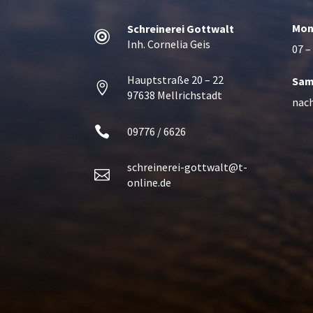
Mon
Schreinerei Gottwalt

Inh. Cornelia Geis
07 –
Hauptstraße 20 – 22
Sam

97638 Mellrichstadt
nac

09776 / 6626
schreinerei-gottwalt@t-

online.de