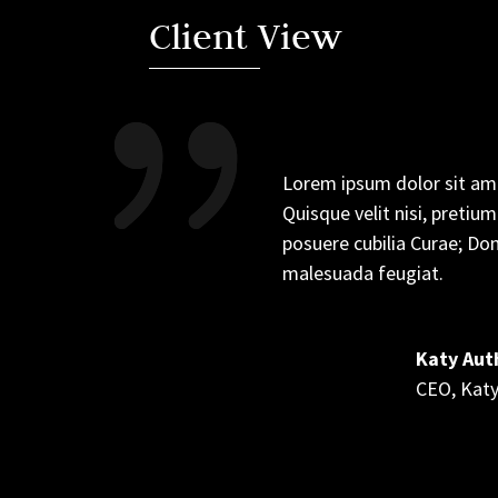
Client View
Lorem ipsum dolor sit amet
Quisque velit nisi, pretiu
posuere cubilia Curae; Don
malesuada feugiat.
Katy Aut
CEO
,
Kat