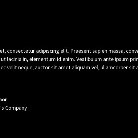
, consectetur adipiscing elit. Praesent sapien massa, conval
m ut lacinia in, elementum id enim. Vestibulum ante ipsum primi
ec velit neque, auctor sit amet aliquam vel, ullamcorper sit a
hor
y's Company